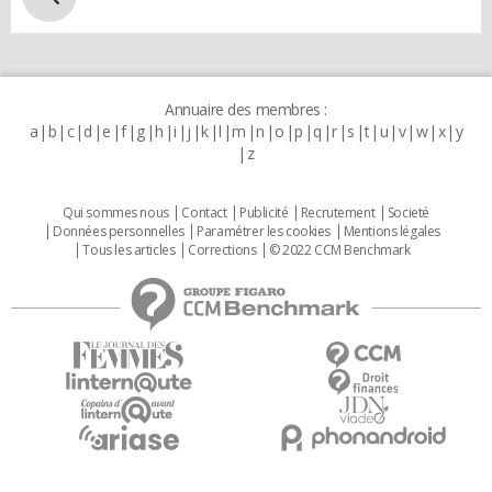
Annuaire des membres :
a
b
c
d
e
f
g
h
i
j
k
l
m
n
o
p
q
r
s
t
u
v
w
x
y
z
Qui sommes nous
Contact
Publicité
Recrutement
Societé
Données personnelles
Paramétrer les cookies
Mentions légales
Tous les articles
Corrections
© 2022 CCM Benchmark