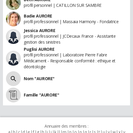
profil personnel | CATILLON SUR SAMBRE
Badie AURORE
profil professionnel | Massaia Harmony - Fondatrice
Jessica AURORE
profil professionnel | JCDecaux France - Assistante
gestion des sinistres
Puglisi AURORE
profil professionnel | Laboratoire Pierre Fabre
Médicament - Responsable conformité : ethique et
déontologie
Nom "AURORE"
Famille "AURORE"
Annuaire des membres :
a
b
c
d
e
f
g
h
i
j
k
l
m
n
o
p
q
r
s
t
u
v
w
x
y