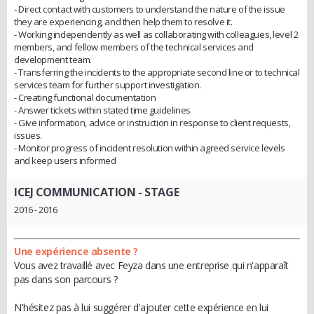
- Direct contact with customers to understand the nature of the issue
they are experiencing, and then help them to resolve it.
- Working independently as well as collaborating with colleagues, level 2
members, and fellow members of the technical services and
development team.
- Transferring the incidents to the appropriate second line or to technical
services team for further support investigation.
- Creating functional documentation
- Answer tickets within stated time guidelines
- Give information, advice or instruction in response to client requests,
issues.
- Monitor progress of incident resolution within agreed service levels
and keep users informed
ICEJ COMMUNICATION
- STAGE
2016 - 2016
Une expérience absente ?
Vous avez travaillé avec Feyza dans une entreprise qui n'apparaît
pas dans son parcours ?
N'hésitez pas à lui suggérer d'ajouter cette expérience en lui