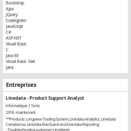
Bootstrap
Ajax
JQuery
CodeIgniter
JavaScript
C#
ASP.NET
Visual Basic
C
Java EE
Visual Basic .Net
Java
Entreprises
Linedata
- Product Support Analyst
Informatique | Tunis
2018 - maintenant
**Products: Longview Trading System, Linedata Analytics, Linedata
Compliance, Linedata NavQuest and Linedata Reporting.
- Troubleshooting customer's incidents