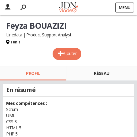
MENU
Feyza BOUAZIZI
Linedata
Product Support Analyst
Tunis
Ajouter
PROFIL
RÉSEAU
En résumé
Mes compétences :
Scrum
UML
CSS 3
HTML 5
PHP 5