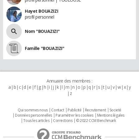
Hayet BOUAZIZI
profil personnel
Nom "BOUAZIZI"
Famille "BOUAZIZI"
Annuaire des membres :
a
b
c
d
e
f
g
h
i
j
k
l
m
n
o
p
q
r
s
t
u
v
w
x
y
z
Qui sommes nous
Contact
Publicité
Recrutement
Societé
Données personnelles
Paramétrer les cookies
Mentions légales
Tous les articles
Corrections
© 2022 CCM Benchmark