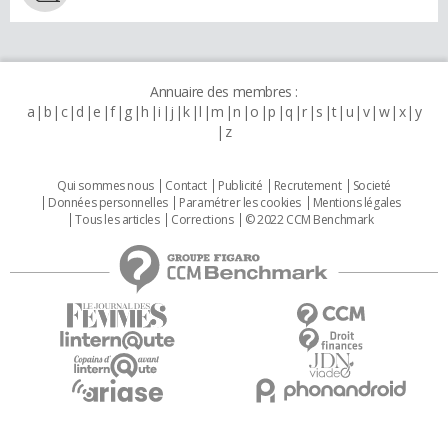
Annuaire des membres :
a
b
c
d
e
f
g
h
i
j
k
l
m
n
o
p
q
r
s
t
u
v
w
x
y
z
Qui sommes nous
Contact
Publicité
Recrutement
Societé
Données personnelles
Paramétrer les cookies
Mentions légales
Tous les articles
Corrections
© 2022 CCM Benchmark