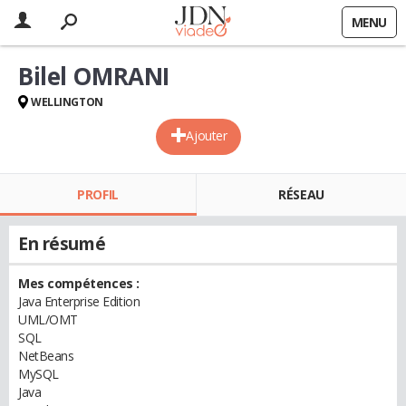
MENU
Bilel OMRANI
WELLINGTON
Ajouter
PROFIL
RÉSEAU
En résumé
Mes compétences :
Java Enterprise Edition
UML/OMT
SQL
NetBeans
MySQL
Java