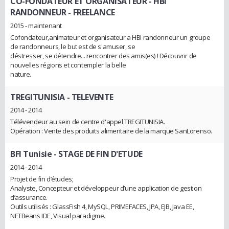
CO-FONDATEUR ET ORGANISATEUR - HBI
RANDONNEUR
- FREELANCE
2015 - maintenant
Cofondateur,animateur et organisateur a HBI randonneur un groupe
de randonneurs, le but est de s'amuser, se
déstresser, se détendre... rencontrer des amis(es) ! Découvrir de
nouvelles régions et contempler la belle
nature.
TREGITUNISIA
- TELEVENTE
2014 - 2014
Télévendeur au sein de centre d'appel TREGITUNISIA.
Opération : Vente des produits alimentaire de la marque SanLorenso.
BFI Tunisie
- STAGE DE FIN D'ETUDE
2014 - 2014
Projet de fin d’études;
Analyste, Concepteur et développeur d’une application de gestion
d’assurance.
Outils utilisés : GlassFish 4, MySQL, PRIMEFACES, JPA, EJB, Java EE,
NETBeans IDE, Visual paradigme.