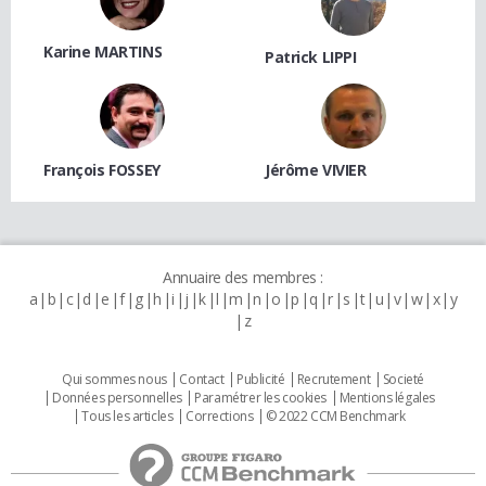
Karine MARTINS
Patrick LIPPI
François FOSSEY
Jérôme VIVIER
Annuaire des membres :
a
b
c
d
e
f
g
h
i
j
k
l
m
n
o
p
q
r
s
t
u
v
w
x
y
z
Qui sommes nous
Contact
Publicité
Recrutement
Societé
Données personnelles
Paramétrer les cookies
Mentions légales
Tous les articles
Corrections
© 2022 CCM Benchmark