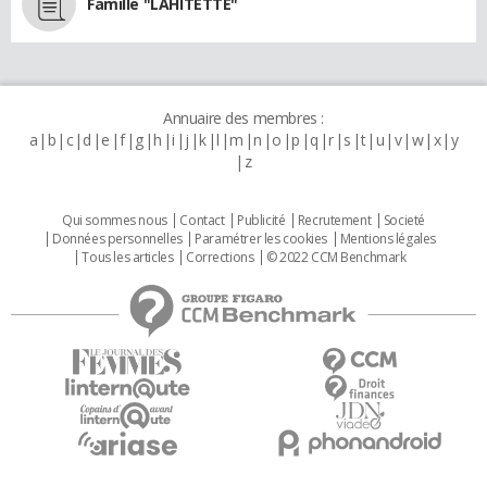
Famille "LAHITETTE"
Annuaire des membres :
a
b
c
d
e
f
g
h
i
j
k
l
m
n
o
p
q
r
s
t
u
v
w
x
y
z
Qui sommes nous
Contact
Publicité
Recrutement
Societé
Données personnelles
Paramétrer les cookies
Mentions légales
Tous les articles
Corrections
© 2022 CCM Benchmark