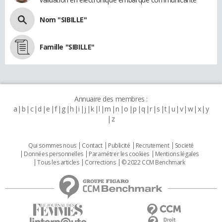
Nom "SIBILLE"
Famille "SIBILLE"
Annuaire des membres :
a
b
c
d
e
f
g
h
i
j
k
l
m
n
o
p
q
r
s
t
u
v
w
x
y
z
Qui sommes nous
Contact
Publicité
Recrutement
Societé
Données personnelles
Paramétrer les cookies
Mentions légales
Tous les articles
Corrections
© 2022 CCM Benchmark