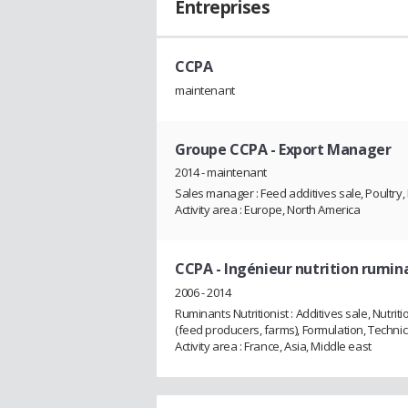
Entreprises
CCPA
maintenant
Groupe CCPA
- Export Manager
2014 - maintenant
Sales manager : Feed additives sale, Poultry,
Activity area : Europe, North America
CCPA
- Ingénieur nutrition rumin
2006 - 2014
Ruminants Nutritionist : Additives sale, Nutri
(feed producers, farms), Formulation, Techni
Activity area : France, Asia, Middle east