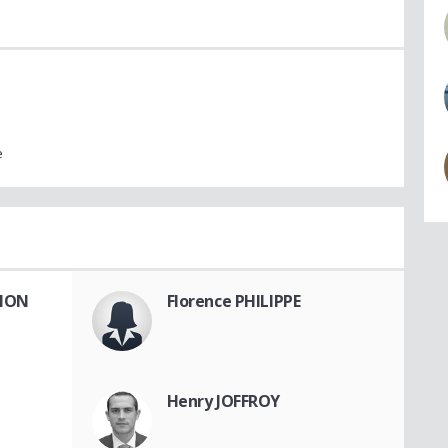
e
LMON
Florence PHILIPPE
Henry JOFFROY