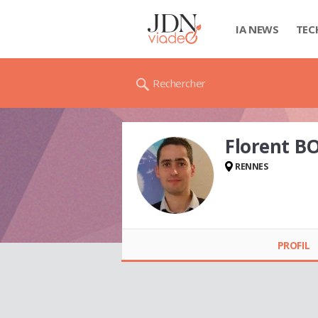
IA NEWS
TEC
Rechercher
Florent B
RENNES
Florent BOIVIN
PROFIL