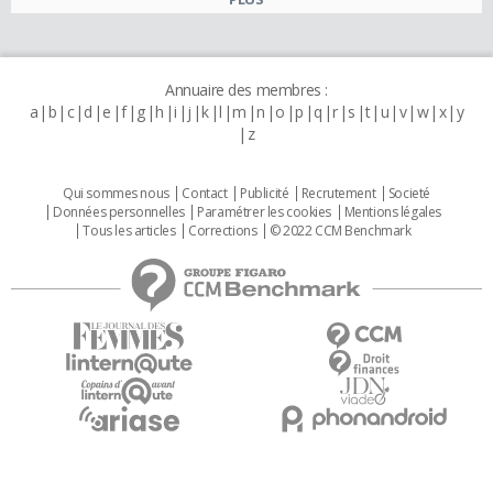
Annuaire des membres :
a
b
c
d
e
f
g
h
i
j
k
l
m
n
o
p
q
r
s
t
u
v
w
x
y
z
Qui sommes nous
Contact
Publicité
Recrutement
Societé
Données personnelles
Paramétrer les cookies
Mentions légales
Tous les articles
Corrections
© 2022 CCM Benchmark