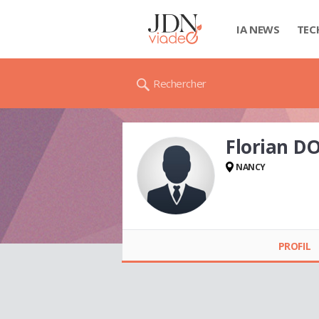
IA NEWS
TEC
Rechercher
Florian D
NANCY
Florian DOYEN
PROFIL