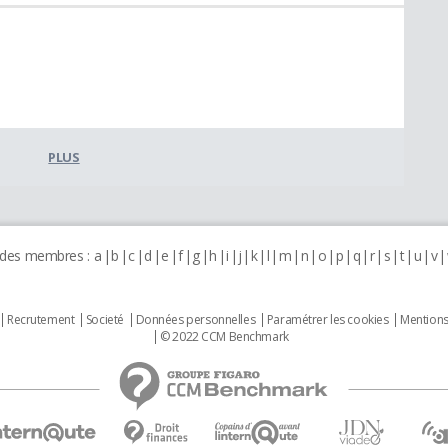
PLUS
 des membres :
a
b
c
d
e
f
g
h
i
j
k
l
m
n
o
p
q
r
s
t
u
v
Recrutement
Societé
Données personnelles
Paramétrer les cookies
Mentions
© 2022 CCM Benchmark