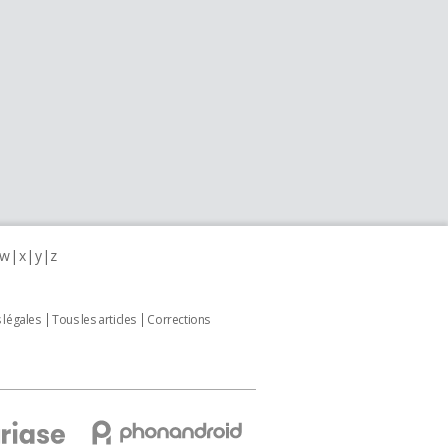
w
x
y
z
 légales
Tous les articles
Corrections