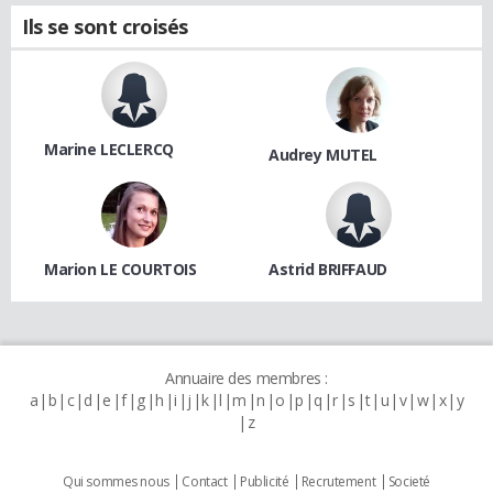
Ils se sont croisés
Marine LECLERCQ
Audrey MUTEL
Marion LE COURTOIS
Astrid BRIFFAUD
Annuaire des membres :
a
b
c
d
e
f
g
h
i
j
k
l
m
n
o
p
q
r
s
t
u
v
w
x
y
z
Qui sommes nous
Contact
Publicité
Recrutement
Societé