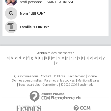
profil personnel | SAINTE ADRESSE
Nom "LEBRUN"
Famille "LEBRUN"
Annuaire des membres :
a
b
c
d
e
f
g
h
i
j
k
l
m
n
o
p
q
r
s
t
u
v
w
x
y
z
Qui sommes nous
Contact
Publicité
Recrutement
Societé
Données personnelles
Paramétrer les cookies
Mentions légales
Tous les articles
Corrections
© 2022 CCM Benchmark