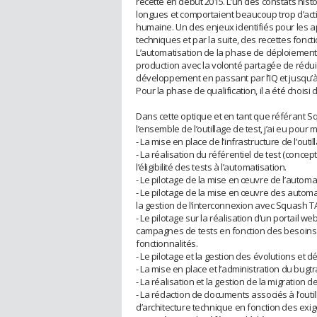
recette en début 2015. L’un des constats histo
longues et comportaient beaucoup trop d’acti
humaine. Un des enjeux identifiés pour les ap
techniques et par la suite, des recettes fonct
L’automatisation de la phase de déploiemen
production avec la volonté partagée de réduir
développement en passant par l’IQ et jusqu’à
Pour la phase de qualification, il a été chois
Dans cette optique et en tant que référant S
l’ensemble de l’outillage de test, j’ai eu pour m
- La mise en place de l’infrastructure de l’out
- La réalisation du référentiel de test (concep
l’éligibilité des tests à l’automatisation.
- Le pilotage de la mise en œuvre de l’automat
- Le pilotage de la mise en œuvre des automat
la gestion de l’interconnexion avec Squash TA
- Le pilotage sur la réalisation d’un portail 
campagnes de tests en fonction des besoins du
fonctionnalités.
- Le pilotage et la gestion des évolutions et
- La mise en place et l’administration du bu
- La réalisation et la gestion de la migrati
- La rédaction de documents associés à l’outil
d’architecture technique en fonction des exig