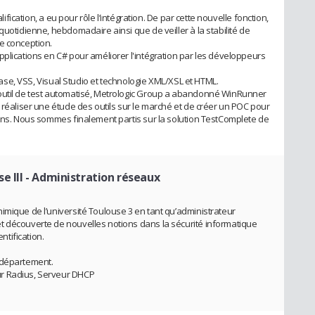
alification, a eu pour rôle l’intégration. De par cette nouvelle fonction,
quotidienne, hebdomadaire ainsi que de veiller à la stabilité de
e conception.
pplications en C# pour améliorer l'intégration par les développeurs
rCase, VSS, Visual Studio et technologie XML/XSL et HTML.
outil de test automatisé, Metrologic Group a abandonné WinRunner
 réaliser une étude des outils sur le marché et de créer un POC pour
oins. Nous sommes finalement partis sur la solution TestComplete de
e III
- Administration réseaux
imique de l’université Toulouse 3 en tant qu’administrateur
t découverte de nouvelles notions dans la sécurité informatique
tification.
 département.
ur Radius, Serveur DHCP