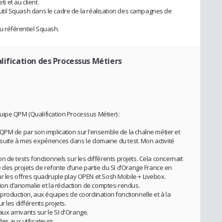
i et au client.
l’outil Squash dans le cadre de la réalisation des campagnes de
du référentiel Squash.
alification des Processus Métiers
ipe QPM (Qualification Processus Métier) :
QPM de par son implication sur l’ensemble de la chaîne métier et
pe suite à mes expériences dans le domaine du test. Mon activité
tion de tests fonctionnels sur les différents projets. Cela concernait
e des projets de refonte d’une partie du SI d’Orange France en
r les offres quadruple play OPEN et Sosh Mobile + Livebox.
tion d’anomalie et la rédaction de comptes-rendus.
production, aux équipes de coordination fonctionnelle et à la
r les différents projets.
x arrivants sur le SI d'Orange.
es aux utilisateurs.