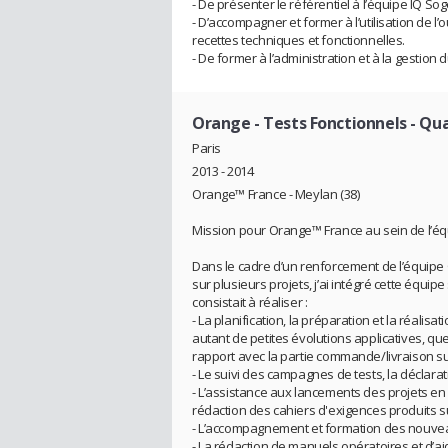
- De présenter le référentiel à l’équipe IQ Soget
- D’accompagner et former à l’utilisation de 
recettes techniques et fonctionnelles.
- De former à l’administration et à la gestion 
Orange
- Tests Fonctionnels - Qu
Paris
2013 - 2014
Orange™ France - Meylan (38)
Mission pour Orange™ France au sein de l’équ
Dans le cadre d’un renforcement de l’équipe 
sur plusieurs projets, j’ai intégré cette équi
consistait à réaliser :
- La planification, la préparation et la réalisa
autant de petites évolutions applicatives, qu
rapport avec la partie commande/livraison su
- Le suivi des campagnes de tests, la déclara
- L’assistance aux lancements des projets en 
rédaction des cahiers d'exigences produits su
- L’accompagnement et formation des nouveau
- La rédaction de manuels opératoires et d’aid