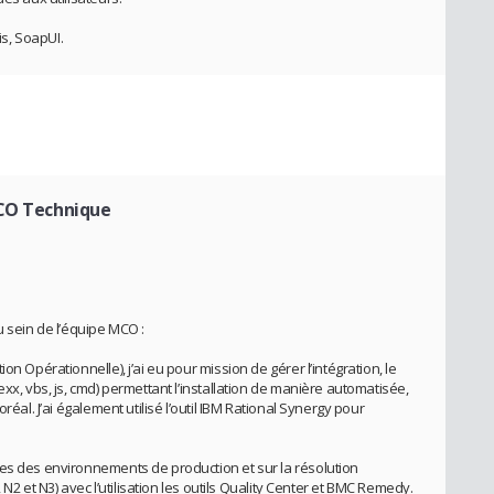
is, SoapUI.
CO Technique
u sein de l’équipe MCO :
on Opérationnelle), j’ai eu pour mission de gérer l’intégration, le
xx, vbs, js, cmd) permettant l’installation de manière automatisée,
réal. J’ai également utilisé l’outil IBM Rational Synergy pour
es des environnements de production et sur la résolution
, N2 et N3) avec l’utilisation les outils Quality Center et BMC Remedy.