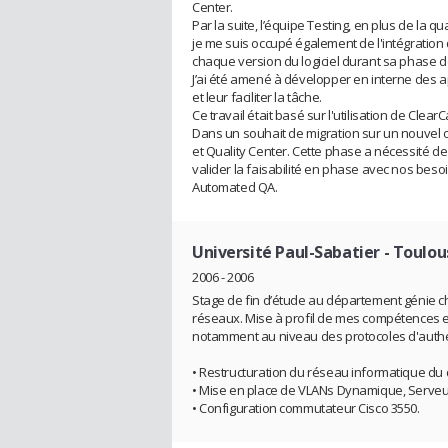
Center.
Par la suite, l’équipe Testing, en plus de la qu
je me suis occupé également de l'intégration 
chaque version du logiciel durant sa phase d
J’ai été amené à développer en interne des a
et leur faciliter la tâche.
Ce travail était basé sur l'utilisation de Clea
Dans un souhait de migration sur un nouvel 
et Quality Center. Cette phase a nécessité de
valider la faisabilité en phase avec nos bes
Automated QA.
Université Paul-Sabatier - Toulous
2006 - 2006
Stage de fin d’étude au département génie ch
réseaux. Mise à profil de mes compétences e
notamment au niveau des protocoles d'authen
• Restructuration du réseau informatique du
• Mise en place de VLANs Dynamique, Serve
• Configuration commutateur Cisco 3550.