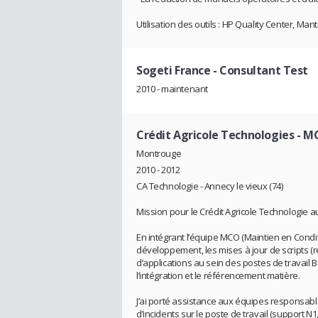
Utilisation des outils : HP Quality Center, Mant
Sogeti France
- Consultant Test
2010 - maintenant
Crédit Agricole Technologies
- M
Montrouge
2010 - 2012
CA Technologie - Annecy le vieux (74)
Mission pour le Crédit Agricole Technologie a
En intégrant l’équipe MCO (Maintien en Conditi
développement, les mises à jour de scripts (re
d’applications au sein des postes de travail Bo
l’intégration et le référencement matière.
J’ai porté assistance aux équipes responsabl
d’incidents sur le poste de travail (support N1