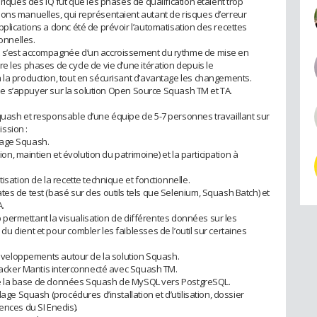
riques des IQ fut que les phases de qualification étaient trop
ons manuelles, qui représentaient autant de risques d’erreur
plications a donc été de prévoir l’automatisation des recettes
ionnelles.
t s’est accompagnée d’un accroissement du rythme de mise en
e les phases de cycle de vie d’une itération depuis le
 la production, tout en sécurisant d’avantage les changements.
i de s’appuyer sur la solution Open Source Squash TM et TA.
quash et responsable d’une équipe de 5-7 personnes travaillant sur
ission :
illage Squash.
tion, maintien et évolution du patrimoine) et la participation à
isation de la recette technique et fonctionnelle.
es de test (basé sur des outils tels que Selenium, Squash Batch) et
.
web permettant la visualisation de différentes données sur les
 client et pour combler les faiblesses de l’outil sur certaines
 développements autour de la solution Squash.
gtracker Mantis interconnecté avec Squash TM.
on de la base de données Squash de MySQL vers PostgreSQL.
lage Squash (procédures d’installation et d’utilisation, dossier
ences du SI Enedis).