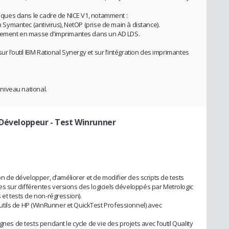
hniques dans le cadre de NICE V1, notamment :
on Symantec (antivirus), NetOP (prise de main à distance).
loiement en masse d’imprimantes dans un AD LDS.
ur l’outil IBM Rational Synergy et sur l’intégration des imprimantes
u niveau national.
 Développeur - Test Winrunner
ion de développer, d’améliorer et de modifier des scripts de tests
s sur différentes versions des logiciels développés par Metrologic
 et tests de non-régression).
tils de HP (WinRunner et QuickTest Professionnel) avec
gnes de tests pendant le cycle de vie des projets avec l’outil Quality