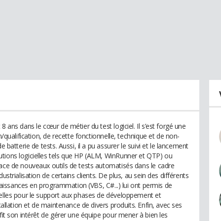
8 ans dans le cœur de métier du test logiciel. Il s’est forgé une
n/qualification, de recette fonctionnelle, technique et de non-
e batterie de tests. Aussi, il a pu assurer le suivi et le lancement
tions logicielles tels que HP (ALM, WinRunner et QTP) ou
lace de nouveaux outils de tests automatisés dans le cadre
ustrialisation de certains clients. De plus, au sein des différents
onnaissances en programmation (VBS, C#...) lui ont permis de
ielles pour le support aux phases de développement et
stallation et de maintenance de divers produits. Enfin, avec ses
ofit son intérêt de gérer une équipe pour mener à bien les