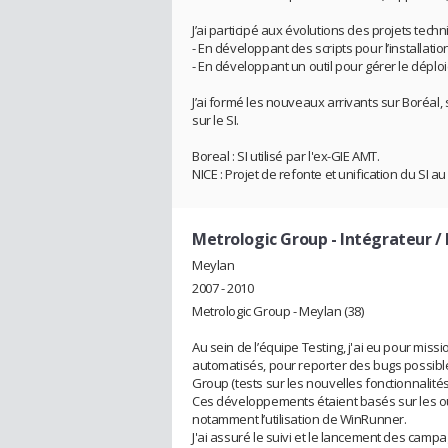
J’ai participé aux évolutions des projets tec
- En développant des scripts pour l’installati
- En développant un outil pour gérer le dép
J’ai formé les nouveaux arrivants sur Boréal, s
sur le SI.
Boreal : SI utilisé par l'ex-GIE AMT.
NICE : Projet de refonte et unification du SI a
Metrologic Group
- Intégrateur /
Meylan
2007 - 2010
Metrologic Group - Meylan (38)
Au sein de l’équipe Testing, j'ai eu pour miss
automatisés, pour reporter des bugs possible
Group (tests sur les nouvelles fonctionnalités
Ces développements étaient basés sur les ou
notamment l’utilisation de WinRunner.
J'ai assuré le suivi et le lancement des campa