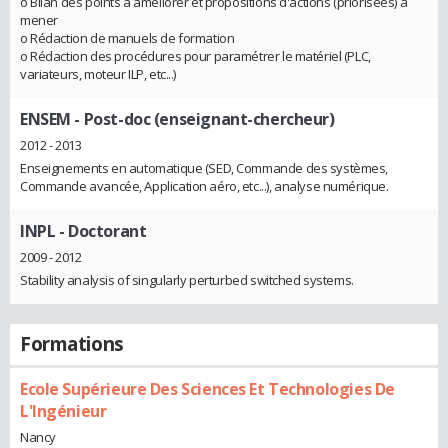
o Bilan des points à améliorer et propositions d'actions (priorisées) à
mener
o Rédaction de manuels de formation
o Rédaction des procédures pour paramétrer le matériel (PLC,
variateurs, moteur ILP, etc...)
ENSEM
- Post-doc (enseignant-chercheur)
2012 - 2013
Enseignements en automatique (SED, Commande des systèmes,
Commande avancée, Application aéro, etc...), analyse numérique.
INPL
- Doctorant
2009 - 2012
Stability analysis of singularly perturbed switched systems.
Formations
Ecole Supérieure Des Sciences Et Technologies De
L'Ingénieur
Nancy