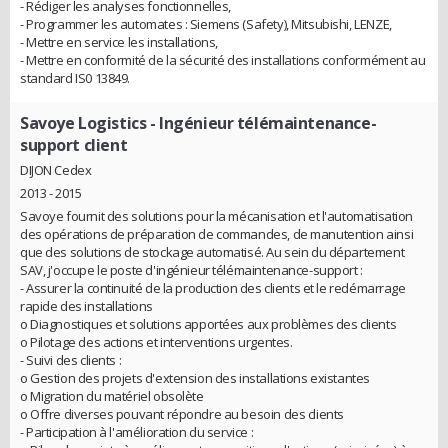
- Rédiger les analyses fonctionnelles,
- Programmer les automates : Siemens (Safety), Mitsubishi, LENZE,
- Mettre en service les installations,
- Mettre en conformité de la sécurité des installations conformément au
standard IS0 13849.
Savoye Logistics
- Ingénieur télémaintenance-
support client
DIJON Cedex
2013 - 2015
Savoye fournit des solutions pour la mécanisation et l'automatisation
des opérations de préparation de commandes, de manutention ainsi
que des solutions de stockage automatisé. Au sein du département
SAV, j'occupe le poste d'ingénieur télémaintenance-support :
- Assurer la continuité de la production des clients et le redémarrage
rapide des installations
o Diagnostiques et solutions apportées aux problèmes des clients
o Pilotage des actions et interventions urgentes.
- Suivi des clients :
o Gestion des projets d'extension des installations existantes
o Migration du matériel obsolète
o Offre diverses pouvant répondre au besoin des clients
- Participation à l'amélioration du service :