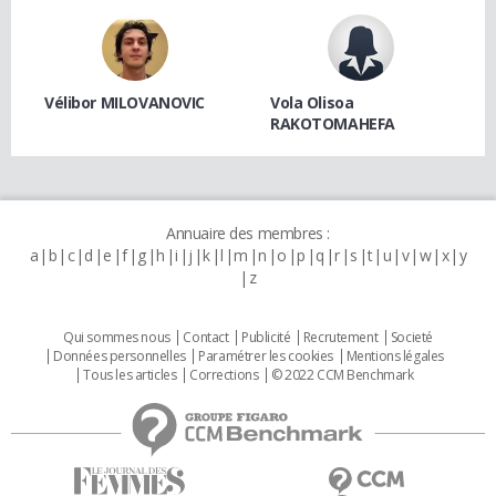
Vélibor MILOVANOVIC
Vola Olisoa
RAKOTOMAHEFA
Annuaire des membres :
a
b
c
d
e
f
g
h
i
j
k
l
m
n
o
p
q
r
s
t
u
v
w
x
y
z
Qui sommes nous
Contact
Publicité
Recrutement
Societé
Données personnelles
Paramétrer les cookies
Mentions légales
Tous les articles
Corrections
© 2022 CCM Benchmark