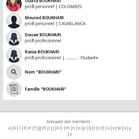
Ouafa BOUKHARI
profil personnel | COLOMBES
Mourad BOUKHARI
profil personnel | CASABLANCA
Douae BOUKHARI
profil professionnel
Rania BOUKHARI
profil professionnel | .............. - Etudiante
Nom "BOUKHARI"
Famille "BOUKHARI"
Annuaire des membres :
a
b
c
d
e
f
g
h
i
j
k
l
m
n
o
p
q
r
s
t
u
v
w
x
y
z