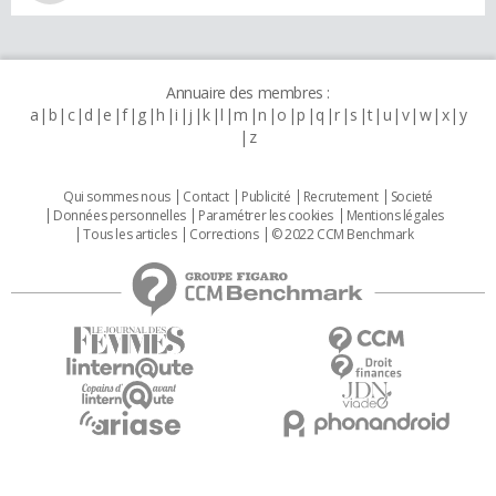
Annuaire des membres :
a
b
c
d
e
f
g
h
i
j
k
l
m
n
o
p
q
r
s
t
u
v
w
x
y
z
Qui sommes nous
Contact
Publicité
Recrutement
Societé
Données personnelles
Paramétrer les cookies
Mentions légales
Tous les articles
Corrections
© 2022 CCM Benchmark