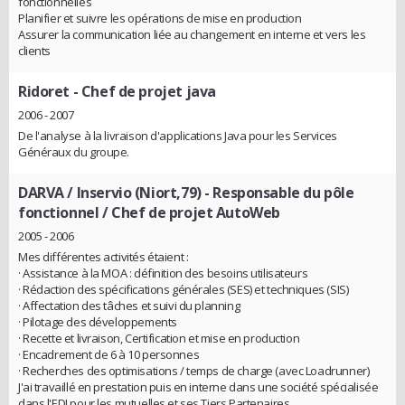
fonctionnelles
Planifier et suivre les opérations de mise en production
Assurer la communication liée au changement en interne et vers les
clients
Ridoret
- Chef de projet java
2006 - 2007
De l'analyse à la livraison d'applications Java pour les Services
Généraux du groupe.
DARVA / Inservio (Niort,79)
- Responsable du pôle
fonctionnel / Chef de projet AutoWeb
2005 - 2006
Mes différentes activités étaient :
· Assistance à la MOA : définition des besoins utilisateurs
· Rédaction des spécifications générales (SES) et techniques (SIS)
· Affectation des tâches et suivi du planning
· Pilotage des développements
· Recette et livraison, Certification et mise en production
· Encadrement de 6 à 10 personnes
· Recherches des optimisations / temps de charge (avec Loadrunner)
J'ai travaillé en prestation puis en interne dans une société spécialisée
dans l'EDI pour les mutuelles et ses Tiers Partenaires.