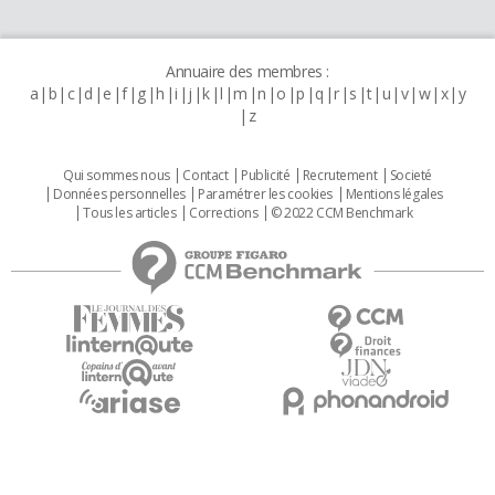
Annuaire des membres :
a
b
c
d
e
f
g
h
i
j
k
l
m
n
o
p
q
r
s
t
u
v
w
x
y
z
Qui sommes nous
Contact
Publicité
Recrutement
Societé
Données personnelles
Paramétrer les cookies
Mentions légales
Tous les articles
Corrections
© 2022 CCM Benchmark