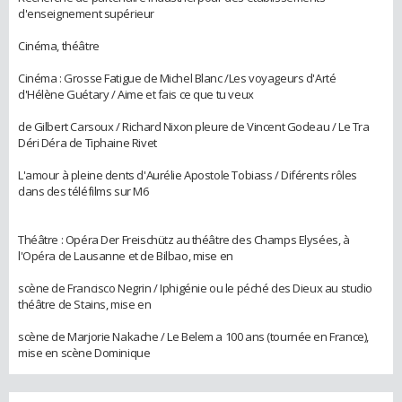
d'enseignement supérieur
Cinéma, théâtre
Cinéma : Grosse Fatigue de Michel Blanc /Les voyageurs d'Arté
d'Hélène Guétary / Aime et fais ce que tu veux
de Gilbert Carsoux / Richard Nixon pleure de Vincent Godeau / Le Tra
Déri Déra de Tiphaine Rivet
L'amour à pleine dents d'Aurélie Apostole Tobiass / Diférents rôles
dans des téléfilms sur M6
Théâtre : Opéra Der Freischütz au théâtre des Champs Elysées, à
l'Opéra de Lausanne et de Bilbao, mise en
scène de Francisco Negrin / Iphigénie ou le péché des Dieux au studio
théâtre de Stains, mise en
scène de Marjorie Nakache / Le Belem a 100 ans (tournée en France),
mise en scène Dominique