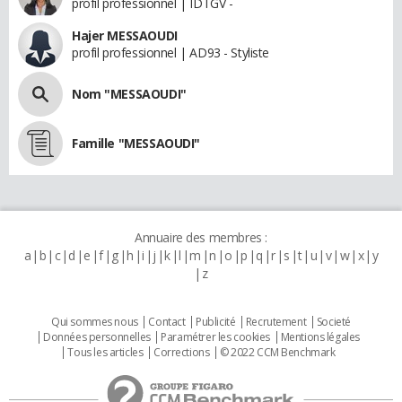
profil professionnel | IDTGV -
Hajer MESSAOUDI
profil professionnel | AD93 - Styliste
Nom "MESSAOUDI"
Famille "MESSAOUDI"
Annuaire des membres :
a
b
c
d
e
f
g
h
i
j
k
l
m
n
o
p
q
r
s
t
u
v
w
x
y
z
Qui sommes nous
Contact
Publicité
Recrutement
Societé
Données personnelles
Paramétrer les cookies
Mentions légales
Tous les articles
Corrections
© 2022 CCM Benchmark