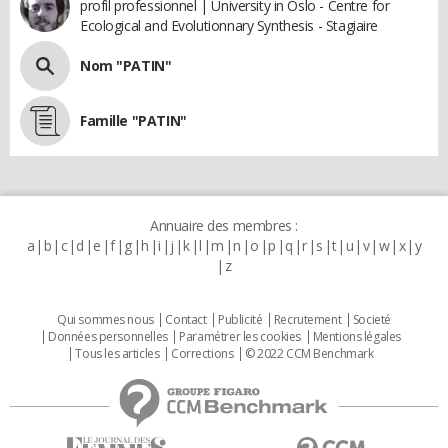
profil professionnel | University in Oslo - Centre for
Ecological and Evolutionnary Synthesis - Stagiaire
Nom "PATIN"
Famille "PATIN"
Annuaire des membres :
a
b
c
d
e
f
g
h
i
j
k
l
m
n
o
p
q
r
s
t
u
v
w
x
y
z
Qui sommes nous
Contact
Publicité
Recrutement
Societé
Données personnelles
Paramétrer les cookies
Mentions légales
Tous les articles
Corrections
© 2022 CCM Benchmark