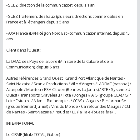
- SUEZ (direction de la communication) depuis 1 an
- SUEZ Traitement des Eaux (plusieurs directions commerciales en
France et à l'étranger), depuis 5 ans
- AXA France (DRH Région Nord Est - communication interne), depuis 15
ans
Client dans l'Ouest :
La DRAC des Pays de la Loire (Ministère de la Culture et de la
Communication), depuis 6 ans
Autres références Grand Ouest : Grand Port Atlantique de Nantes -
Saint-Nazaire / Scania Productions / Ville d'Angers / l'ADEME (national) /
Atlanpole / Manitou / PSA-Citroën (Rennes-La Janais) / RTE / Système U
Ouest / Transports Graveleau / Total (Donges) / AFS (groupe GEA) / GIP
Loire Estuaire / Atlantic Biotherapies / CCAS d'Angers / PerformanSe
(groupe Bernard Julhiet) / Vins du Monde / Carrefour des Mauges / CCI
de Nantes - Saint-Nazaire / Insudiet / LU (la Haie-Fouassière)…
INTERNATIONAL :
Le CIRMF (filiale TOTAL, Gabon)