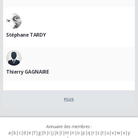
Stéphane TARDY
Thierry GAGNAIRE
PLUS
Annuaire des membres :
a
b
c
d
e
f
g
h
i
j
k
l
m
n
o
p
q
r
s
t
u
v
w
x
y