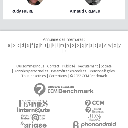
Rudy FRERE
Arnaud CREMER
Annuaire des membres :
a
b
c
d
e
f
g
h
i
j
k
l
m
n
o
p
q
r
s
t
u
v
w
x
y
z
Qui sommes nous
Contact
Publicité
Recrutement
Societé
Données personnelles
Paramétrer les cookies
Mentions légales
Tous les articles
Corrections
© 2022 CCM Benchmark