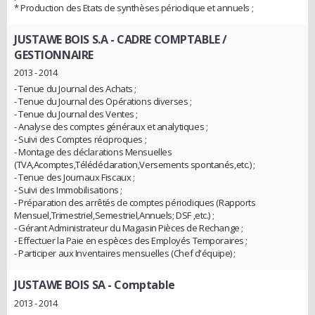
* Production des Etats de synthèses périodique et annuels ;
JUSTAWE BOIS S.A
- CADRE COMPTABLE /
GESTIONNAIRE
2013 - 2014
- Tenue du Journal des Achats ;
- Tenue du Journal des Opérations diverses ;
- Tenue du Journal des Ventes ;
- Analyse des comptes généraux et analytiques ;
- Suivi des Comptes réciproques ;
- Montage des déclarations Mensuelles
(TVA,Acomptes,Télédéclaration,Versements spontanés,etc.) ;
- Tenue des Journaux Fiscaux ;
- Suivi des Immobilisations ;
- Préparation des arrêtés de comptes périodiques (Rapports
Mensuel,Trimestriel,Semestriel,Annuels; DSF ,etc.) ;
- Gérant Administrateur du Magasin Pièces de Rechange ;
- Effectuer la Paie en espèces des Employés Temporaires ;
- Participer aux Inventaires mensuelles (Chef d'équipe) ;
JUSTAWE BOIS SA
- Comptable
2013 - 2014