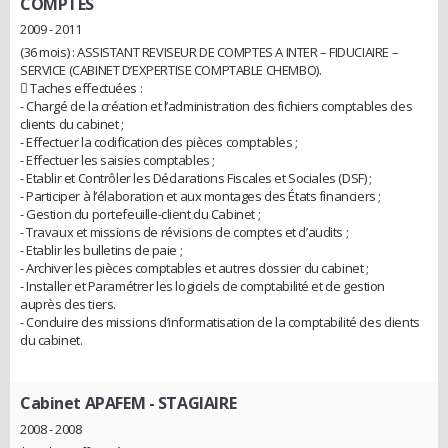
COMPTES
2009 - 2011
(36 mois) : ASSISTANT REVISEUR DE COMPTES A INTER – FIDUCIAIRE –
SERVICE (CABINET D’EXPERTISE COMPTABLE CHEMBO).
 Taches effectuées :
- Chargé de la création et l’administration des fichiers comptables des
clients du cabinet ;
- Effectuer la codification des pièces comptables ;
- Effectuer les saisies comptables ;
- Etablir et Contrôler les Déclarations Fiscales et Sociales (DSF) ;
- Participer à l’élaboration et aux montages des États financiers ;
- Gestion du portefeuille-client du Cabinet ;
- Travaux et missions de révisions de comptes et d’audits ;
- Etablir les bulletins de paie ;
- Archiver les pièces comptables et autres dossier du cabinet ;
- Installer et Paramétrer les logiciels de comptabilité et de gestion
auprès des tiers.
- Conduire des missions d’informatisation de la comptabilité des clients
du cabinet.
Cabinet APAFEM
- STAGIAIRE
2008 - 2008