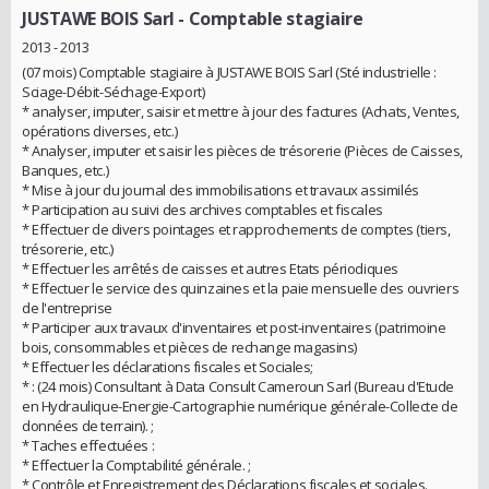
JUSTAWE BOIS Sarl
- Comptable stagiaire
2013 - 2013
(07 mois) Comptable stagiaire à JUSTAWE BOIS Sarl (Sté industrielle :
Sciage-Débit-Séchage-Export)
* analyser, imputer, saisir et mettre à jour des factures (Achats, Ventes,
opérations diverses, etc.)
* Analyser, imputer et saisir les pièces de trésorerie (Pièces de Caisses,
Banques, etc.)
* Mise à jour du journal des immobilisations et travaux assimilés
* Participation au suivi des archives comptables et fiscales
* Effectuer de divers pointages et rapprochements de comptes (tiers,
trésorerie, etc.)
* Effectuer les arrêtés de caisses et autres Etats périodiques
* Effectuer le service des quinzaines et la paie mensuelle des ouvriers
de l'entreprise
* Participer aux travaux d'inventaires et post-inventaires (patrimoine
bois, consommables et pièces de rechange magasins)
* Effectuer les déclarations fiscales et Sociales;
* : (24 mois) Consultant à Data Consult Cameroun Sarl (Bureau d'Etude
en Hydraulique-Energie-Cartographie numérique générale-Collecte de
données de terrain). ;
* Taches effectuées :
* Effectuer la Comptabilité générale. ;
* Contrôle et Enregistrement des Déclarations fiscales et sociales.