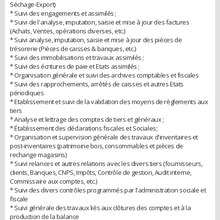
Séchage-Export)
* Suivi des engagements et assimilés ;
* Suivi de l'analyse, imputation, saisie et mise à jour des factures
(Achats, Ventes, opérations diverses, etc.)
* Suivi analyse, imputation, saisie et mise à jour des pièces de
trésorerie (Pièces de caisses & banques, etc.)
* Suivi des immobilisations et travaux assimilés ;
* Suivi des écritures de paie et Etats assimilés ;
* Organisation générale et suivi des archives comptables et fiscales
* Suivi des rapprochements, arrêtés de caisses et autres Etats
périodiques
* Etablissement et suivi de la validation des moyens de règlements aux
tiers
* Analyse et lettrage des comptes de tiers et généraux ;
* Établissement des déclarations fiscales et Sociales;
* Organisation et supervision générale des travaux d'inventaires et
post-inventaires (patrimoine bois, consommables et pièces de
rechange magasins)
* Suivi relances et autres relations avec les divers tiers (fournisseurs,
clients, Banques, CNPS, Impôts, Contrôle de gestion, Audit interne,
Commissaire aux comptes, etc.)
* Suivi des divers contrôles programmés par l'administration sociale et
fiscale
* Suivi générale des travaux liés aux clôtures des comptes et à la
production de la balance