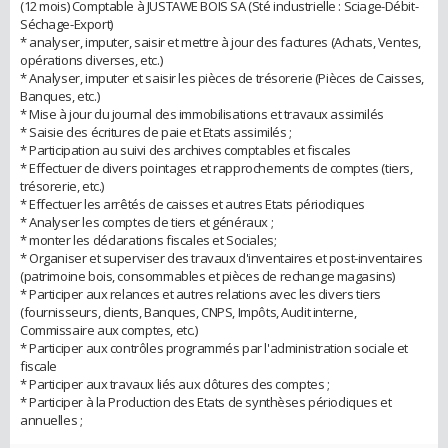
(12 mois) Comptable à JUSTAWE BOIS SA (Sté industrielle : Sciage-Débit-
Séchage-Export)
* analyser, imputer, saisir et mettre à jour des factures (Achats, Ventes,
opérations diverses, etc.)
* Analyser, imputer et saisir les pièces de trésorerie (Pièces de Caisses,
Banques, etc.)
* Mise à jour du journal des immobilisations et travaux assimilés
* Saisie des écritures de paie et Etats assimilés ;
* Participation au suivi des archives comptables et fiscales
* Effectuer de divers pointages et rapprochements de comptes (tiers,
trésorerie, etc.)
* Effectuer les arrêtés de caisses et autres Etats périodiques
* Analyser les comptes de tiers et généraux ;
* monter les déclarations fiscales et Sociales;
* Organiser et superviser des travaux d'inventaires et post-inventaires
(patrimoine bois, consommables et pièces de rechange magasins)
* Participer aux relances et autres relations avec les divers tiers
(fournisseurs, clients, Banques, CNPS, Impôts, Audit interne,
Commissaire aux comptes, etc.)
* Participer aux contrôles programmés par l'administration sociale et
fiscale
* Participer aux travaux liés aux clôtures des comptes ;
* Participer à la Production des Etats de synthèses périodiques et
annuelles ;