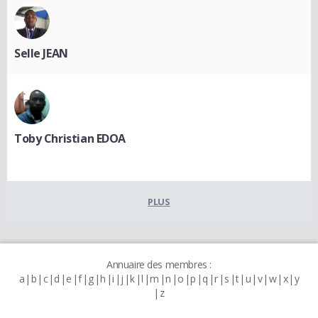
Selle JEAN
Toby Christian EDOA
PLUS
Annuaire des membres :
a
b
c
d
e
f
g
h
i
j
k
l
m
n
o
p
q
r
s
t
u
v
w
x
y
z