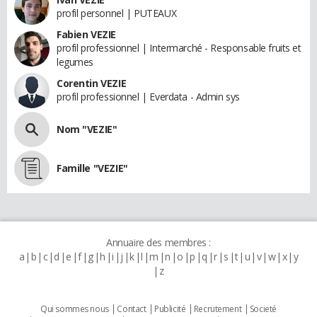
profil personnel | PUTEAUX
Fabien VEZIE
profil professionnel | Intermarché - Responsable fruits et
legumes
Corentin VEZIE
profil professionnel | Everdata - Admin sys
Nom "VEZIE"
Famille "VEZIE"
Annuaire des membres :
a
b
c
d
e
f
g
h
i
j
k
l
m
n
o
p
q
r
s
t
u
v
w
x
y
z
Qui sommes nous
Contact
Publicité
Recrutement
Societé