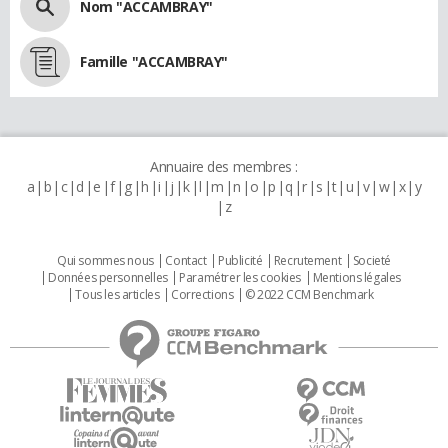
Nom "ACCAMBRAY"
Famille "ACCAMBRAY"
Annuaire des membres :
a
b
c
d
e
f
g
h
i
j
k
l
m
n
o
p
q
r
s
t
u
v
w
x
y
z
Qui sommes nous
Contact
Publicité
Recrutement
Societé
Données personnelles
Paramétrer les cookies
Mentions légales
Tous les articles
Corrections
© 2022 CCM Benchmark