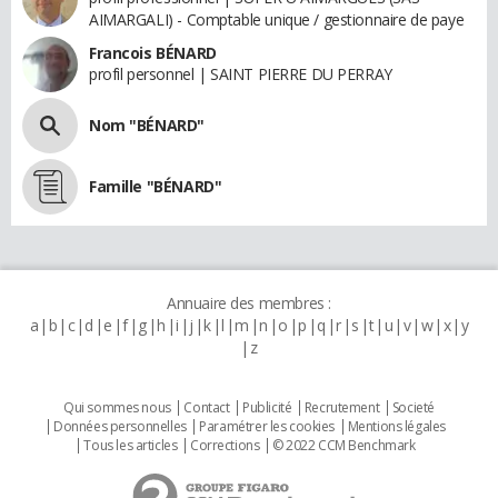
AIMARGALI) - Comptable unique / gestionnaire de paye
Francois BÉNARD
profil personnel | SAINT PIERRE DU PERRAY
Nom "BÉNARD"
Famille "BÉNARD"
Annuaire des membres :
a
b
c
d
e
f
g
h
i
j
k
l
m
n
o
p
q
r
s
t
u
v
w
x
y
z
Qui sommes nous
Contact
Publicité
Recrutement
Societé
Données personnelles
Paramétrer les cookies
Mentions légales
Tous les articles
Corrections
© 2022 CCM Benchmark