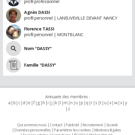
profil professionnel
Agnès DASSI
profil personnel | LANEUVEVILLE DEVANT NANCY
Florence TASSI
profil personnel | MONTBLANC
Nom "DASSY"
Famille "DASSY"
Annuaire des membres :
a
b
c
d
e
f
g
h
i
j
k
l
m
n
o
p
q
r
s
t
u
v
w
x
y
z
Qui sommes nous
Contact
Publicité
Recrutement
Societé
Données personnelles
Paramétrer les cookies
Mentions légales