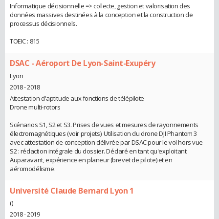
Informatique décisionnelle => collecte, gestion et valorisation des
données massives destinées à la conception et la construction de
processus décisionnels.
TOEIC : 815
DSAC - Aéroport De Lyon-Saint-Exupéry
Lyon
2018 - 2018
Attestation d'aptitude aux fonctions de télépilote
Drone multi-rotors
Scénarios S1, S2 et S3. Prises de vues et mesures de rayonnements
électromagnétiques (voir projets). Utilisation du drone DJI Phantom 3
avec attestation de conception délivrée par DSAC pour le vol hors vue
S2 : rédaction intégrale du dossier. Déclaré en tant qu'exploitant.
Auparavant, expérience en planeur (brevet de pilote) et en
aéromodélisme.
Université Claude Bernard Lyon 1
()
2018 - 2019