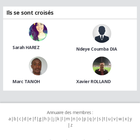
Ils se sont croisés
Sarah HAREZ
Ndeye Coumba DIA
Marc TANOH
Xavier ROLLAND
Annuaire des membres :
a
b
c
d
e
f
g
h
i
j
k
l
m
n
o
p
q
r
s
t
u
v
w
x
y
z