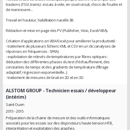
tractions (TGV, trains) : essais à vide, en court-circuit, chocs de foudre et
de manoeuvre...
Travail en hauteur, habilitation nacelle 3B.
Rédaction et mise en page des PV (Publisher, Visio, Excel/VBA).
Création d'applications en VBA/Excel pour améliorer la productivité :
- traitement de plusieurs fichiers XML et CSV en un clic (analyses de
réponses en fréquences : SFRA)
- exploitation de relevés de températures par fibres optiques :
déduction des différentes phases du test d'échauffement, des
constantes de temps et des gradients de température (filtrage
adaptatif, régression exponentielle...)
- traitement de mesures de bruit en 2D et en 3D
ALSTOM GROUP
- Technicien essais / développeur
(intérim)
Saint Ouen
2015 - 2015
Préparation de la chaine de mesure et des outils informatiques
associés pour les essais sur des disjoncteurs haute tension HTB,
interprétation et exploitation des graphes.