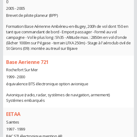
()
2005 - 2005
Brevet de pilote planeur (BPP)
Formation Base Aérienne Ambérieu-en-Bugey, 200h de vol dont 150 en
tant que commandant de bord - Emport passager - Formé au vol
campagne - Vol le plus long : 5h35 - Altitude max. : 2850m en vol d'onde
(lâcher 1000m sur Pégase - terrain LFXA 250m) - Stage à l'aéroclub civil de
St Girons (09) : montée au treuil sur Bijave
Base Aerienne 721
Rochefort Sur Mer
1999 - 2000
équivalence BTS électronique option avionique
Avionique (radio, radar, systèmes de navigation, armement)
Systèmes embarqués
EETAA
Saintes
1997 - 1999
BAC STI électronique mention AB