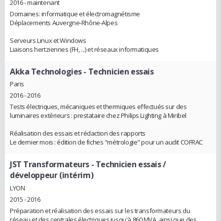
2016 - maintenant
Domaines: informatique et électromagnétisme
Déplacements Auvergne-Rhône-Alpes
Serveurs Linux et Windows
Liaisons hertziennes (FH, ...) et réseaux informatiques
Akka Technologies
- Technicien essais
Paris
2016 - 2016
Tests électriques, mécaniques et thermiques effectués sur des
luminaires extérieurs : prestataire chez Philips Lighting à Miribel
Réalisation des essais et rédaction des rapports
Le dernier mois : édition de fiches "métrologie" pour un audit COFRAC
JST Transformateurs
- Technicien essais /
développeur (intérim)
LYON
2015 - 2016
Préparation et réalisation des essais sur les transformateurs du
réseau et des centrales électriques jusqu'à 860 MVA, ainsi que des