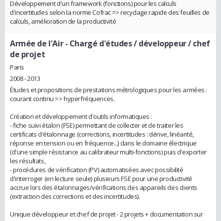
Développement d'un framework (fonctions) pour les calculs
d'incertitudes selon la norme Cofrac => recyclage rapide des feuilles de
calculs, amélioration de la productivité
Armée de l'Air
- Chargé d'études / développeur / chef
de projet
Paris
2008 - 2013
Études et propositions de prestations métrologiques pour les armées :
courant continu >> hyperfréquences.
Création et développement d'outils informatiques :
- fiche suivi étalon (FSE) permettant de collecter et de traiter les
certificats d'étalonnage (corrections, incertitudes : dérive, linéarité,
réponse en tension ou en fréquence...) dans le domaine électrique
(d'une simple résistance au calibrateur multi-fonctions) puis d'exporter
les résultats,
- procédures de vérification (PV) automatisées avec possibilité
d'interroger (en lecture seule) plusieurs FSE pour une productivité
accrue lors des étalonnages/vérifications des appareils des clients
(extraction des corrections et des incertitudes).
Unique développeur et chef de projet - 2 projets + documentation sur