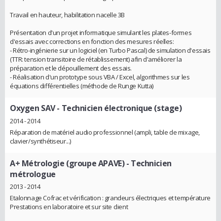
Travail en hauteur, habilitation nacelle 3B
Présentation d'un projet informatique simulant les plates-formes
d'essais avec corrections en fonction des mesures réelles:
- Rétro-ingénierie sur un logiciel (en Turbo Pascal) de simulation d'essais
(TTR: tension transitoire de rétablissement) afin d'améliorer la
préparation et le dépouillement des essais.
- Réalisation d'un prototype sous VBA / Excel, algorithmes sur les
équations différentielles (méthode de Runge Kutta)
Oxygen SAV
- Technicien électronique (stage)
2014 - 2014
Réparation de matériel audio professionnel (ampli, table de mixage,
clavier/synthétiseur...)
A+ Métrologie (groupe APAVE)
- Technicien
métrologue
2013 - 2014
Etalonnage Cofrac et vérification : grandeurs électriques et température
Prestations en laboratoire et sur site client