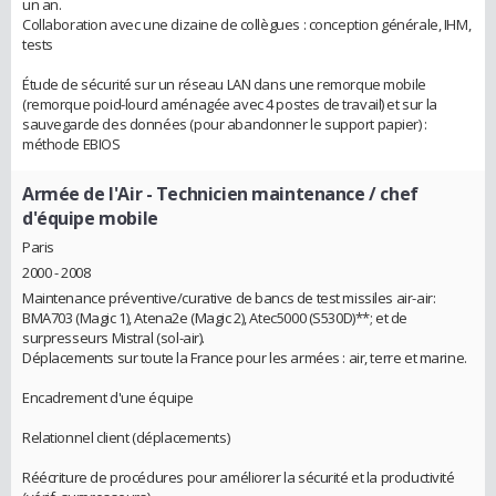
un an.
Collaboration avec une dizaine de collègues : conception générale, IHM,
tests
Étude de sécurité sur un réseau LAN dans une remorque mobile
(remorque poid-lourd aménagée avec 4 postes de travail) et sur la
sauvegarde des données (pour abandonner le support papier) :
méthode EBIOS
Armée de l'Air
- Technicien maintenance / chef
d'équipe mobile
Paris
2000 - 2008
Maintenance préventive/curative de bancs de test missiles air-air:
BMA703 (Magic 1), Atena2e (Magic 2), Atec5000 (S530D)**; et de
surpresseurs Mistral (sol-air).
Déplacements sur toute la France pour les armées : air, terre et marine.
Encadrement d'une équipe
Relationnel client (déplacements)
Réécriture de procédures pour améliorer la sécurité et la productivité