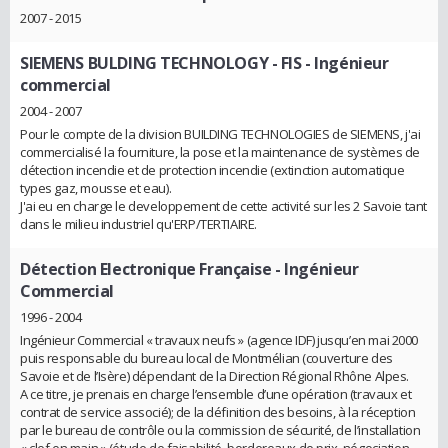
2007 - 2015
SIEMENS BULDING TECHNOLOGY - FIS
- Ingénieur
commercial
2004 - 2007
Pour le compte de la division BUILDING TECHNOLOGIES de SIEMENS, j'ai
commercialisé la fourniture, la pose et la maintenance de systèmes de
détection incendie et de protection incendie (extinction automatique
types gaz, mousse et eau).
J'ai eu en charge le developpement de cette activité sur les 2 Savoie tant
dans le milieu industriel qu'ERP/TERTIAIRE.
Détection Electronique Française
- Ingénieur
Commercial
1996 - 2004
Ingénieur Commercial « travaux neufs » (agence IDF) jusqu’en mai 2000
puis responsable du bureau local de Montmélian (couverture des
Savoie et de l’Isère) dépendant de la Direction Régional Rhône Alpes.
A ce titre, je prenais en charge l’ensemble d’une opération (travaux et
contrat de service associé); de la définition des besoins, à la réception
par le bureau de contrôle ou la commission de sécurité, de l’installation
« clef en main » (étude de faisabilité, bordereaux de prix, négociation