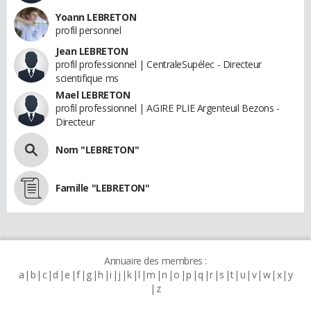
Yoann LEBRETON
profil personnel
Jean LEBRETON
profil professionnel | CentraleSupélec - Directeur
scientifique ms
Mael LEBRETON
profil professionnel | AGIRE PLIE Argenteuil Bezons -
Directeur
Nom "LEBRETON"
Famille "LEBRETON"
Annuaire des membres :
a
b
c
d
e
f
g
h
i
j
k
l
m
n
o
p
q
r
s
t
u
v
w
x
y
z