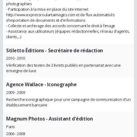
photographies
- Participation à la mise en place du site Internet
http://www.expressroulartaimages.com et de flux automatisés
d'importation de documents et d'informations
- Collecte et archivage des accords concernant le droit à l'image
- Assistance aux utilisateurs (équipes rédactionnelles, réseau d'agents,
clients,...)
Stiletto Éditions
- Secrétaire de rédaction
2010 - 2010
Vérification des textes de 2 livrets publiés en partenariat avec une
enseigne de luxe
Agence Wallace
- Iconographe
2009 - 2009
Recherche iconographique pour une campagne de communication d'un
établissement bancaire
Magnum Photos
- Assistant d'édition
Paris
2006 - 2008