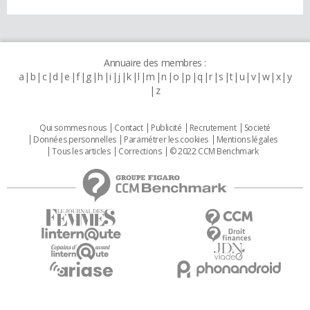
Annuaire des membres :
a
b
c
d
e
f
g
h
i
j
k
l
m
n
o
p
q
r
s
t
u
v
w
x
y
z
Qui sommes nous
Contact
Publicité
Recrutement
Societé
Données personnelles
Paramétrer les cookies
Mentions légales
Tous les articles
Corrections
© 2022 CCM Benchmark