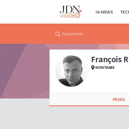
IA NEWS
TEC
Rechercher
François 
MONTRABE
François Rico
GROUPE RICO
FINANCE
PROFIL