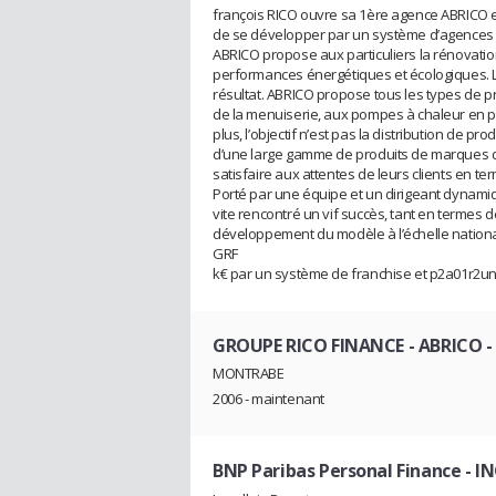
françois RICO ouvre sa 1ère agence ABRICO e
de se développer par un système d’agences i
ABRICO propose aux particuliers la rénovati
performances énergétiques et écologiques. L
résultat. ABRICO propose tous les types de p
de la menuiserie, aux pompes à chaleur en pa
plus, l’objectif n’est pas la distribution de 
d’une large gamme de produits de marques d
satisfaire aux attentes de leurs clients en t
Porté par une équipe et un dirigeant dynami
vite rencontré un vif succès, tant en termes d
développement du modèle à l’échelle nation
GRF
k€ par un système de franchise et p2a01r2u
GROUPE RICO FINANCE - ABRICO -
MONTRABE
2006 - maintenant
BNP Paribas Personal Finance
- I