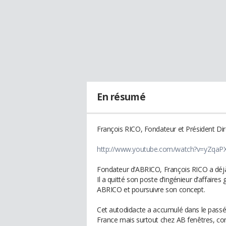
En résumé
François RICO, Fondateur et Président Di
http://www.youtube.com/watch?v=yZqaP
Fondateur d’ABRICO, François RICO a déjà
Il a quitté son poste d’ingénieur d’affai
ABRICO et poursuivre son concept.
Cet autodidacte a accumulé dans le pass
France mais surtout chez AB fenêtres, co