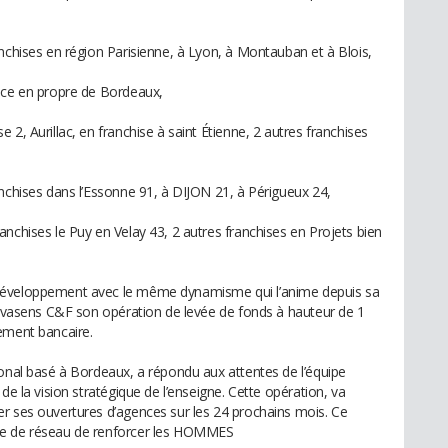
nchises en région Parisienne, à Lyon, à Montauban et à Blois,
ence en propre de Bordeaux,
2, Aurillac, en franchise à saint Étienne, 2 autres franchises
anchises dans l’Essonne 91, à DIJON 21, à Périgueux 24,
nchises le Puy en Velay 43, 2 autres franchises en Projets bien
développement avec le même dynamisme qui l’anime depuis sa
 Novasens C&F son opération de levée de fonds à hauteur de 1
ement bancaire.
ional basé à Bordeaux, a répondu aux attentes de l’équipe
de la vision stratégique de l’enseigne. Cette opération, va
r ses ouvertures d’agences sur les 24 prochains mois. Ce
te de réseau de renforcer les HOMMES