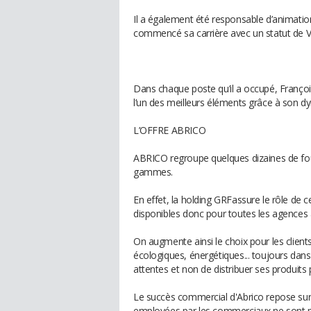
Il a également été responsable d’animatio
commencé sa carrière avec un statut de 
Dans chaque poste qu’il a occupé, Françoi
l’un des meilleurs éléments grâce à son 
L’OFFRE ABRICO
ABRICO regroupe quelques dizaines de fo
gammes.
En effet, la holding GRFassure le rôle de 
disponibles donc pour toutes les agences
On augmente ainsi le choix pour les clien
écologiques, énergétiques... toujours da
attentes et non de distribuer ses produits 
Le succès commercial d'Abrico repose sur
employées par les commerciaux ne sont p