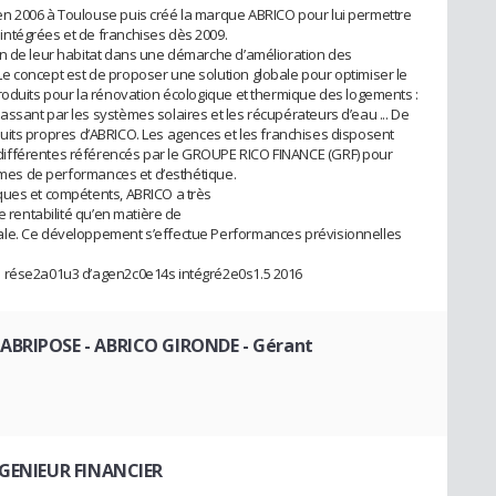
n 2006 à Toulouse puis créé la marque ABRICO pour lui permettre
ntégrées et de franchises dès 2009.
on de leur habitat dans une démarche d’amélioration des
e concept est de proposer une solution globale pour optimiser le
roduits pour la rénovation écologique et thermique des logements :
ssant par les systèmes solaires et les récupérateurs d’eau ... De
produits propres d’ABRICO. Les agences et les franchises disposent
ifférentes référencés par le GROUPE RICO FINANCE (GRF) pour
ermes de performances et d’esthétique.
ques et compétents, ABRICO a très
e rentabilité qu’en matière de
ale. Ce développement s’effectue Performances prévisionnelles
n rése2a01u3 d’agen2c0e14s intégré2e0s1.5 2016
 ABRIPOSE - ABRICO GIRONDE
- Gérant
NGENIEUR FINANCIER