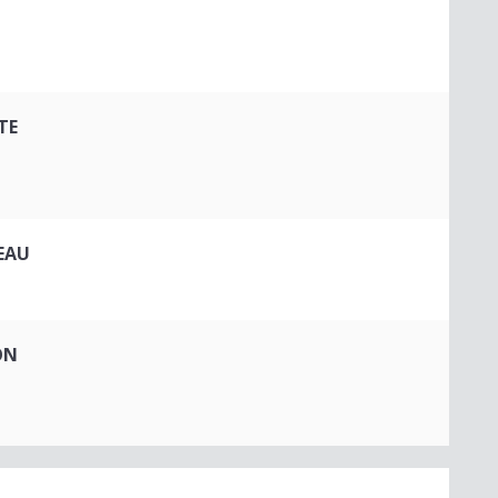
TE
EAU
ON