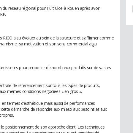
n du réseau régional pour Huit Clos à Rouen après avoir
VRP.
s RICO a su évoluer au sein de la structure et s’affirmer comme
dynamisme, sa motivation et son sens commercial aigu.
urnisseurs pour proposer de nombreux produits sur de vastes
centrale de référencement sur tous les types de produits,
 aux mêmes conditions négociées « en gros ».
ts en termes d’esthétique mais aussi de performances
ns cette démarche de répondre aux mieux aux besoins et aux
propres.
 le positionnement de son approche client. Les techniques
as agressives. Le premier rendez-vous est appréhendé