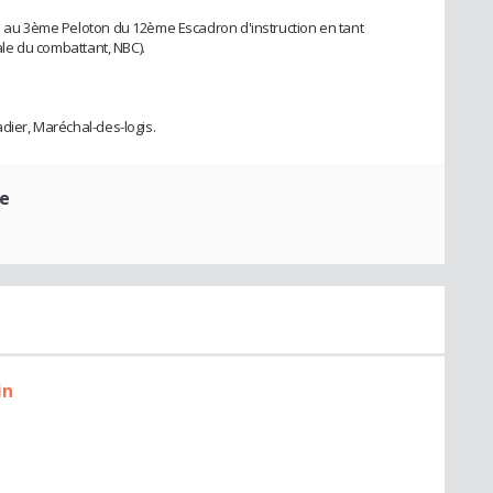
is au 3ème Peloton du 12ème Escadron d'instruction en tant
iale du combattant, NBC).
adier, Maréchal-des-logis.
re
in