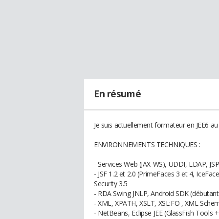
En résumé
Je suis actuellement formateur en JEE6 au 
ENVIRONNEMENTS TECHNIQUES :
- Services Web (JAX-WS), UDDI, LDAP, JSP
- JSF 1.2 et 2.0 (PrimeFaces 3 et 4, IceFac
Security 3.5
- RDA Swing JNLP, Android SDK (débutant)
- XML, XPATH, XSLT, XSL:FO , XML Schem
- NetBeans, Eclipse JEE (GlassFish Tools 