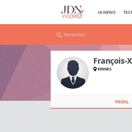
IA NEWS
TEC
Rechercher
François-
RENNES
François-Xavier
ROBIN
PROFIL