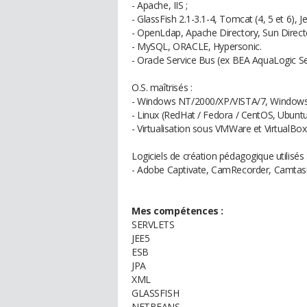
- Apache, IIS ;
- GlassFish 2.1-3.1-4, Tomcat (4, 5 et 6), Je
- OpenLdap, Apache Directory, Sun Directo
- MySQL, ORACLE, Hypersonic.
- Oracle Service Bus (ex BEA AquaLogic S
O.S. maîtrisés :
- Windows NT/2000/XP/VISTA/7, Windows
- Linux (RedHat / Fedora / CentOS, Ubunt
- Virtualisation sous VMWare et VirtualBox
Logiciels de création pédagogique utilisés 
- Adobe Captivate, CamRecorder, Camtasia
Mes compétences :
SERVLETS
JEE5
ESB
JPA
XML
GLASSFISH
NETBEANS