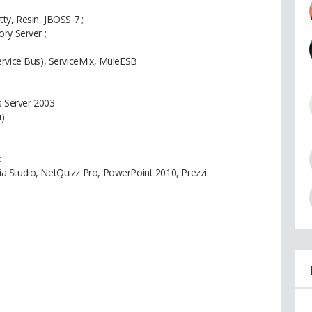
tty, Resin, JBOSS 7 ;
ry Server ;
ervice Bus), ServiceMix, MuleESB
 Server 2003
u)
:
 Studio, NetQuizz Pro, PowerPoint 2010, Prezzi.