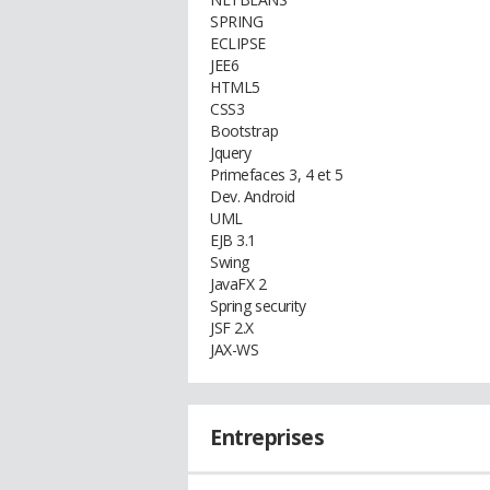
SPRING
ECLIPSE
JEE6
HTML5
CSS3
Bootstrap
Jquery
Primefaces 3, 4 et 5
Dev. Android
UML
EJB 3.1
Swing
JavaFX 2
Spring security
JSF 2.X
JAX-WS
Entreprises