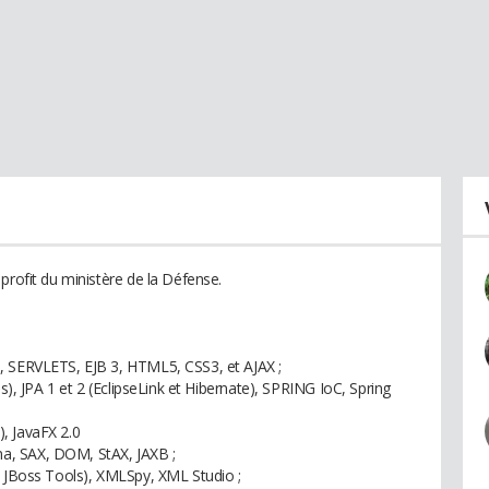
profit du ministère de la Défense.
, SERVLETS, EJB 3, HTML5, CSS3, et AJAX ;
es), JPA 1 et 2 (EclipseLink et Hibernate), SPRING IoC, Spring
, JavaFX 2.0
a, SAX, DOM, StAX, JAXB ;
+ JBoss Tools), XMLSpy, XML Studio ;