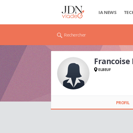
IA NEWS
TEC
Rechercher
Francoise
ELBEUF
Francoise
PONTHIEUX
PROFIL