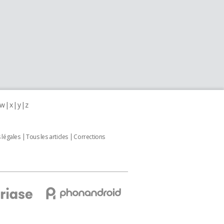
w
x
y
z
 légales
Tous les articles
Corrections