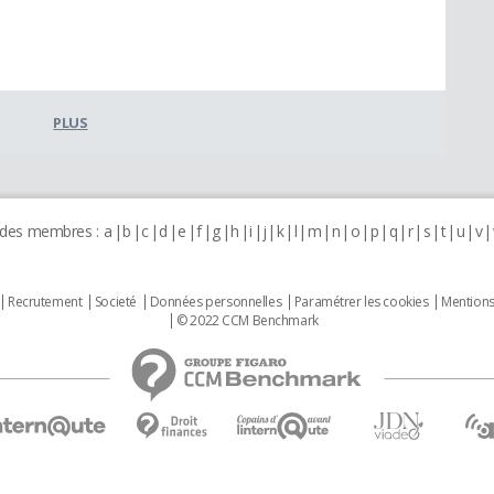
PLUS
 des membres :
a
b
c
d
e
f
g
h
i
j
k
l
m
n
o
p
q
r
s
t
u
v
Recrutement
Societé
Données personnelles
Paramétrer les cookies
Mentions
© 2022 CCM Benchmark