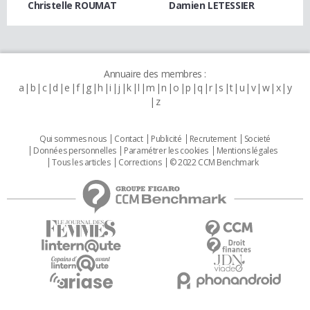
Christelle ROUMAT
Damien LETESSIER
Annuaire des membres :
a
b
c
d
e
f
g
h
i
j
k
l
m
n
o
p
q
r
s
t
u
v
w
x
y
z
Qui sommes nous
Contact
Publicité
Recrutement
Societé
Données personnelles
Paramétrer les cookies
Mentions légales
Tous les articles
Corrections
© 2022 CCM Benchmark