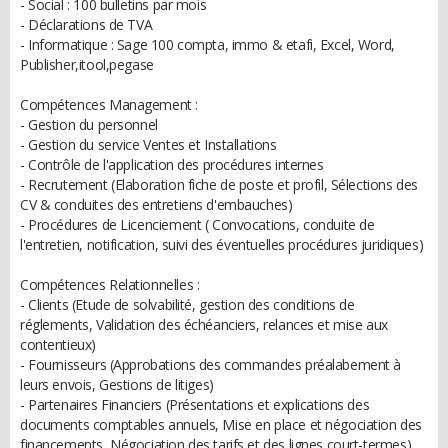
- Social : 100 bulletins par mois
- Déclarations de TVA
- Informatique : Sage 100 compta, immo & etafi, Excel, Word,
Publisher,itool,pegase
Compétences Management :
- Gestion du personnel
- Gestion du service Ventes et Installations
- Contrôle de l'application des procédures internes
- Recrutement (Elaboration fiche de poste et profil, Sélections des
CV & conduites des entretiens d'embauches)
- Procédures de Licenciement ( Convocations, conduite de
l'entretien, notification, suivi des éventuelles procédures juridiques)
Compétences Relationnelles :
- Clients (Etude de solvabilité, gestion des conditions de
réglements, Validation des échéanciers, relances et mise aux
contentieux)
- Fournisseurs (Approbations des commandes préalabement à
leurs envois, Gestions de litiges)
- Partenaires Financiers (Présentations et explications des
documents comptables annuels, Mise en place et négociation des
financements, Négociation des tarifs et des lignes court-termes)