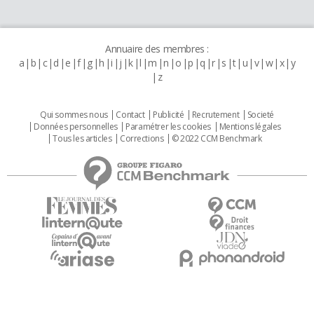
Annuaire des membres :
a
b
c
d
e
f
g
h
i
j
k
l
m
n
o
p
q
r
s
t
u
v
w
x
y
z
Qui sommes nous
Contact
Publicité
Recrutement
Societé
Données personnelles
Paramétrer les cookies
Mentions légales
Tous les articles
Corrections
© 2022 CCM Benchmark