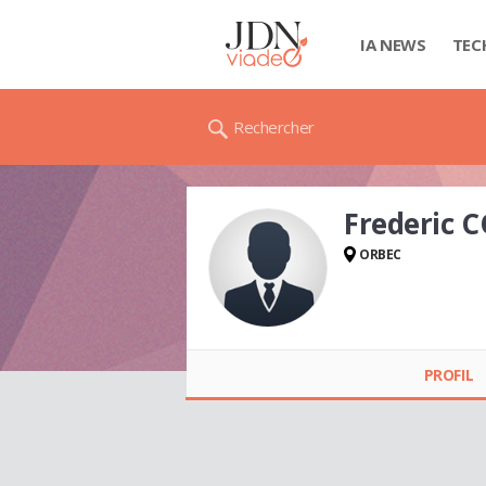
IA NEWS
TEC
Rechercher
Frederic 
ORBEC
Frederic COLIN
PROFIL