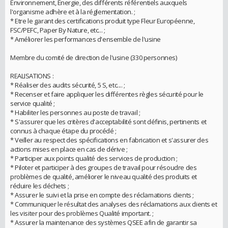
Environnement, Energie, des différents référentiels auxquels
l'organisme adhère et à la réglementation. ;
* Etre le garant des certifications produit type Fleur Européenne,
FSC/PEFC, Paper By Nature, etc... ;
* Améliorer les performances d'ensemble de l'usine
Membre du comité de direction de l'usine (330 personnes)
REALISATIONS :
* Réaliser des audits sécurité, 5 S, etc.... ;
* Recenser et faire appliquer les différentes règles sécurité pour le
service qualité ;
* Habiliter les personnes au poste de travail ;
* S'assurer que les critères d'acceptabilité sont définis, pertinents et
connus à chaque étape du procédé ;
* Veiller au respect des spécifications en fabrication et s'assurer des
actions mises en place en cas de dérive ;
* Participer aux points qualité des services de production ;
* Piloter et participer à des groupes de travail pour résoudre des
problèmes de qualité, améliorer le niveau qualité des produits et
réduire les déchets ;
* Assurer le suivi et la prise en compte des réclamations clients ;
* Communiquer le résultat des analyses des réclamations aux clients et
les visiter pour des problèmes Qualité important. ;
* Assurer la maintenance des systèmes QSEE afin de garantir sa