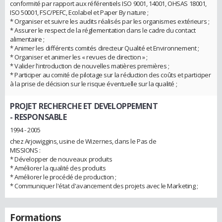
conformité par rapport aux référentiels ISO 9001, 14001, OHSAS 18001,
ISO 50001, FSC/PEFC, Ecolabel et Paper By nature ;
* Organiser et suivre les audits réalisés par les organismes extérieurs ;
* Assurer le respect de la réglementation dans le cadre du contact
alimentaire ;
* Animer les différents comités directeur Qualité et Environnement ;
* Organiser et animer les « revues de direction » ;
* Valider l'introduction de nouvelles matières premières ;
* Participer au comité de pilotage sur la réduction des coûts et participer
à la prise de décision sur le risque éventuelle sur la qualité ;
PROJET RECHERCHE ET DEVELOPPEMENT
- RESPONSABLE
1994 - 2005
chez Arjowiggins, usine de Wizernes, dans le Pas de
MISSIONS :
* Développer de nouveaux produits
* Améliorer la qualité des produits
* Améliorer le procédé de production ;
* Communiquer l'état d'avancement des projets avec le Marketing ;
Formations