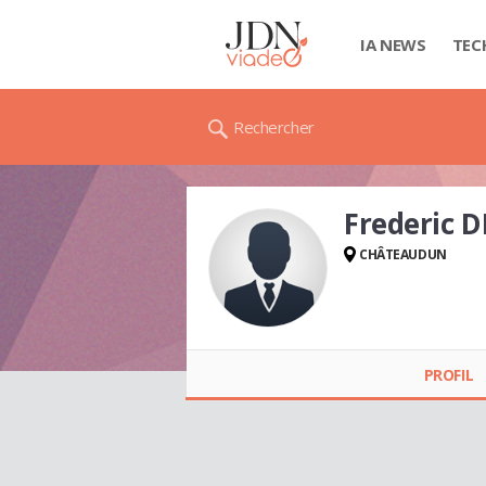
IA NEWS
TEC
Rechercher
Frederic 
CHÂTEAUDUN
Frederic DENIZE
PROFIL