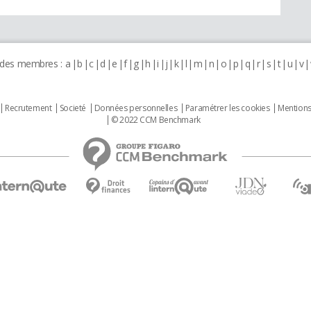
 des membres :
a
b
c
d
e
f
g
h
i
j
k
l
m
n
o
p
q
r
s
t
u
v
Recrutement
Societé
Données personnelles
Paramétrer les cookies
Mentions
© 2022 CCM Benchmark