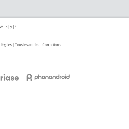
w
x
y
z
 légales
Tous les articles
Corrections