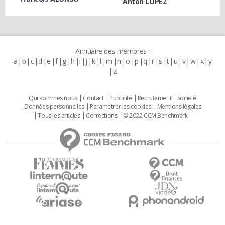
Anton LOPEZ
Annuaire des membres :
a
b
c
d
e
f
g
h
i
j
k
l
m
n
o
p
q
r
s
t
u
v
w
x
y
z
Qui sommes nous
Contact
Publicité
Recrutement
Societé
Données personnelles
Paramétrer les cookies
Mentions légales
Tous les articles
Corrections
© 2022 CCM Benchmark