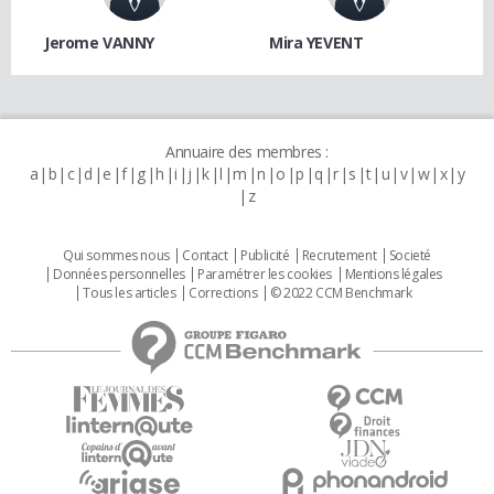
Jerome VANNY
Mira YEVENT
Annuaire des membres :
a
b
c
d
e
f
g
h
i
j
k
l
m
n
o
p
q
r
s
t
u
v
w
x
y
z
Qui sommes nous
Contact
Publicité
Recrutement
Societé
Données personnelles
Paramétrer les cookies
Mentions légales
Tous les articles
Corrections
© 2022 CCM Benchmark