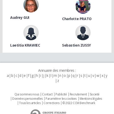
Audrey GUI
Charlotte PRATO
Laetitia KRAWIEC
Sebastien ZUSSY
Annuaire des membres :
a
b
c
d
e
f
g
h
i
j
k
l
m
n
o
p
q
r
s
t
u
v
w
x
y
z
Qui sommes nous
Contact
Publicité
Recrutement
Societé
Données personnelles
Paramétrer les cookies
Mentions légales
Tous les articles
Corrections
© 2022 CCM Benchmark