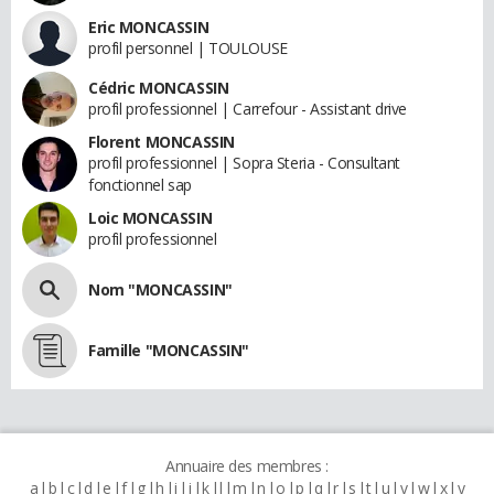
Eric MONCASSIN
profil personnel | TOULOUSE
Cédric MONCASSIN
profil professionnel | Carrefour - Assistant drive
Florent MONCASSIN
profil professionnel | Sopra Steria - Consultant
fonctionnel sap
Loic MONCASSIN
profil professionnel
Nom "MONCASSIN"
Famille "MONCASSIN"
Annuaire des membres :
a
b
c
d
e
f
g
h
i
j
k
l
m
n
o
p
q
r
s
t
u
v
w
x
y