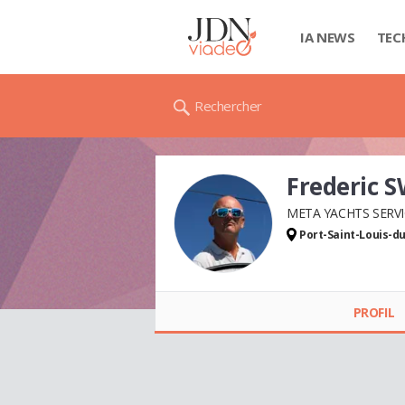
IA NEWS
TEC
Rechercher
Frederic 
META YACHTS SERVI
Port-Saint-Louis-d
Frederic SWITALA
PROFIL