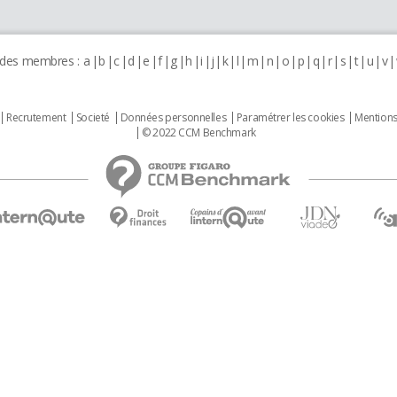
 des membres :
a
b
c
d
e
f
g
h
i
j
k
l
m
n
o
p
q
r
s
t
u
v
Recrutement
Societé
Données personnelles
Paramétrer les cookies
Mentions
© 2022 CCM Benchmark