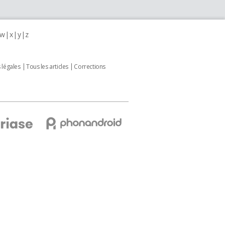
w
x
y
z
 légales
Tous les articles
Corrections