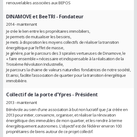
renouvelables associées aux BEPOS
DINAMOVE et BeeTRI
- Fondateur
2014 - maintenant
Je crée le lien entre les propriétaires immobiliers,
Je permets de mutualiser les besoins,
Je mets à disposition les moyens collectifs de réaliser la transition
énergétique par l’effet de masse,
Je génère, par le parcours des 3 spirales vertueuses de Dinamove, le
« faire ensemble » nécessaire et indispensable à la réalisation de la
Troisième Révolution Industrielle,
Je parcours la chaine de valeurs naturelles fondatrices de notre société,
Et ainsi, facilite l’association de quartier pour la transition énergétique
immobilière.
Collectif de la porte d'Ypres
- Président
2013 - maintenant
Bénévole au sein d'une association à but non lucratif que j'ai créée en
2013 pour initier, convaincre, organiser, et réaliser la rénovation
énergétique des immeubles de mon quartier, et les rendre à terme
énergétiquement autonomes. L'objectif est de fédérer environ 100
propriétaires de biens autour de ce projet collectif.