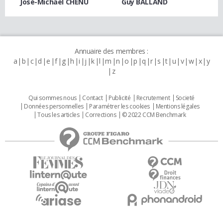
José-Michael CHENU
Guy BALLAND
Annuaire des membres :
a
b
c
d
e
f
g
h
i
j
k
l
m
n
o
p
q
r
s
t
u
v
w
x
y
z
Qui sommes nous
Contact
Publicité
Recrutement
Societé
Données personnelles
Paramétrer les cookies
Mentions légales
Tous les articles
Corrections
© 2022 CCM Benchmark