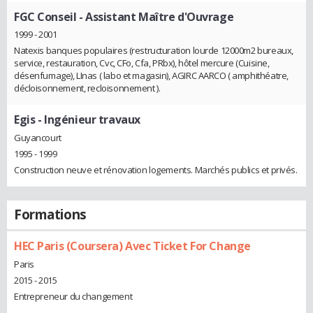
FGC Conseil
- Assistant Maître d'Ouvrage
1999 - 2001
Natexis banques populaires (restructuration lourde 12000m2 bureaux,
service, restauration, Cvc, CFo, Cfa, PRbx), hôtel mercure (Cuisine,
désenfumage), LInas ( labo et magasin), AGIRC AARCO ( amphithéatre,
décloisonnement, recloisonnement ).
Egis
- Ingénieur travaux
Guyancourt
1995 - 1999
Construction neuve et rénovation logements. Marchés publics et privés.
Formations
HEC Paris (Coursera) Avec Ticket For Change
Paris
2015 - 2015
Entrepreneur du changement