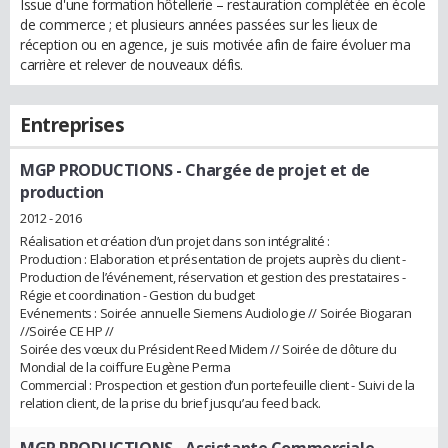
Issue d'une formation hôtellerie – restauration complétée en école
de commerce ; et plusieurs années passées sur les lieux de
réception ou en agence, je suis motivée afin de faire évoluer ma
carrière et relever de nouveaux défis.
Entreprises
MGP PRODUCTIONS
- Chargée de projet et de
production
2012 - 2016
Réalisation et création d’un projet dans son intégralité :
Production : Elaboration et présentation de projets auprès du client -
Production de l’événement, réservation et gestion des prestataires -
Régie et coordination - Gestion du budget
Evénements : Soirée annuelle Siemens Audiologie // Soirée Biogaran
//Soirée CE HP //
Soirée des vœux du Président Reed Midem // Soirée de clôture du
Mondial de la coiffure Eugène Perma
Commercial : Prospection et gestion d’un portefeuille client - Suivi de la
relation client, de la prise du brief jusqu’au feed back.
MGP PRODUCTIONS
- Assistante Commerciale