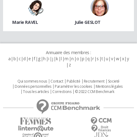
Marie RAVEL
Julie GESLOT
Annuaire des membres :
a
b
c
d
e
f
g
h
i
j
k
l
m
n
o
p
q
r
s
t
u
v
w
x
y
z
Qui sommes nous
Contact
Publicité
Recrutement
Societé
Données personnelles
Paramétrer les cookies
Mentions légales
Tous les articles
Corrections
© 2022 CCM Benchmark