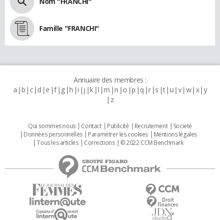
Nom "FRANCHI"
Famille "FRANCHI"
Annuaire des membres :
a
b
c
d
e
f
g
h
i
j
k
l
m
n
o
p
q
r
s
t
u
v
w
x
y
z
Qui sommes nous
Contact
Publicité
Recrutement
Societé
Données personnelles
Paramétrer les cookies
Mentions légales
Tous les articles
Corrections
© 2022 CCM Benchmark