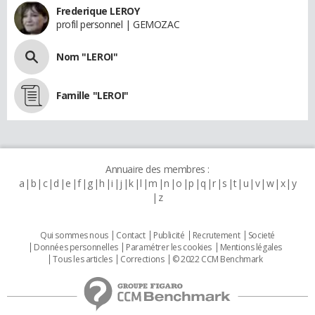
Frederique LEROY
profil personnel | GEMOZAC
Nom "LEROI"
Famille "LEROI"
Annuaire des membres :
a
b
c
d
e
f
g
h
i
j
k
l
m
n
o
p
q
r
s
t
u
v
w
x
y
z
Qui sommes nous
Contact
Publicité
Recrutement
Societé
Données personnelles
Paramétrer les cookies
Mentions légales
Tous les articles
Corrections
© 2022 CCM Benchmark