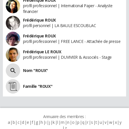
Frédérique ROUX
profil professionnel | International Paper - Analyste
financier
Frédérique ROUX
profil personnel | LA BAULE ESCOUBLAC
Frédérique ROUX
profil professionnel | FREE LANCE - Attachée de presse
Frédérique LE ROUX
profil professionnel | DUVIVIER & Associés - Stage
Nom "ROUX"
Famille "ROUX"
Annuaire des membres :
a
b
c
d
e
f
g
h
i
j
k
l
m
n
o
p
q
r
s
t
u
v
w
x
y
z