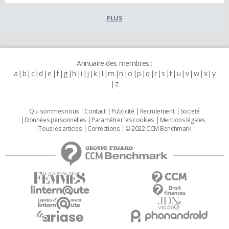
PLUS
Annuaire des membres :
a
b
c
d
e
f
g
h
i
j
k
l
m
n
o
p
q
r
s
t
u
v
w
x
y
z
Qui sommes nous
Contact
Publicité
Recrutement
Societé
Données personnelles
Paramétrer les cookies
Mentions légales
Tous les articles
Corrections
© 2022 CCM Benchmark