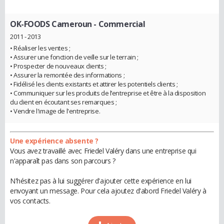
OK-FOODS Cameroun
- Commercial
2011 - 2013
• Réaliser les ventes ;
• Assurer une fonction de veille sur le terrain ;
• Prospecter de nouveaux clients ;
• Assurer la remontée des informations ;
• Fidélisé les clients existants et attirer les potentiels clients ;
• Communiquer sur les produits de l’entreprise et être à la disposition
du client en écoutant ses remarques ;
• Vendre l'image de l'entreprise.
Une expérience absente ?
Vous avez travaillé avec Friedel Valéry dans une entreprise qui
n'apparaît pas dans son parcours ?
N'hésitez pas à lui suggérer d'ajouter cette expérience en lui
envoyant un message. Pour cela ajoutez d'abord Friedel Valéry à
vos contacts.