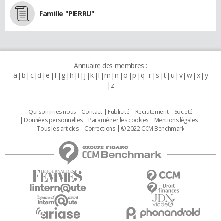
Famille "PIERRU"
Annuaire des membres :
a
b
c
d
e
f
g
h
i
j
k
l
m
n
o
p
q
r
s
t
u
v
w
x
y
z
Qui sommes nous
Contact
Publicité
Recrutement
Societé
Données personnelles
Paramétrer les cookies
Mentions légales
Tous les articles
Corrections
© 2022 CCM Benchmark